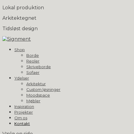
Lokal produktion
Arkitektegnet
Tidsløst design
Shop
Borde
Reoler
Skriveborde
Sofaer
Ydelser
Arkitektur
Custom løsninger
Moodspace
Møbler
Inspiration
Projekter
Om os
Kontakt
Vælg en side