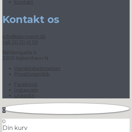
Kontakt
Kontakt os
info@signment.dk
+45 30 50 41 59
Baldersgade 6
2200 København N
Handelsbetingelser
Privatlivspolitik
Facebook
Instagram
LinkedIn
0
0
Din kurv