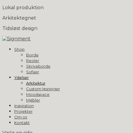
Lokal produktion
Arkitektegnet
Tidsløst design
Shop
Borde
Reoler
Skriveborde
Sofaer
Ydelser
Arkitektur
Custom løsninger
Moodspace
Møbler
Inspiration
Projekter
Om os
Kontakt
Vælg en side