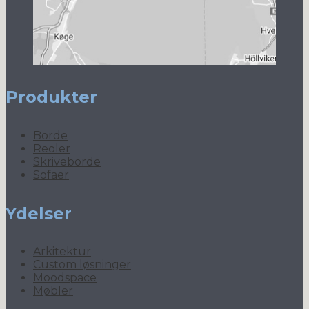
Produkter
Borde
Reoler
Skriveborde
Sofaer
Ydelser
Arkitektur
Custom løsninger
Moodspace
Møbler