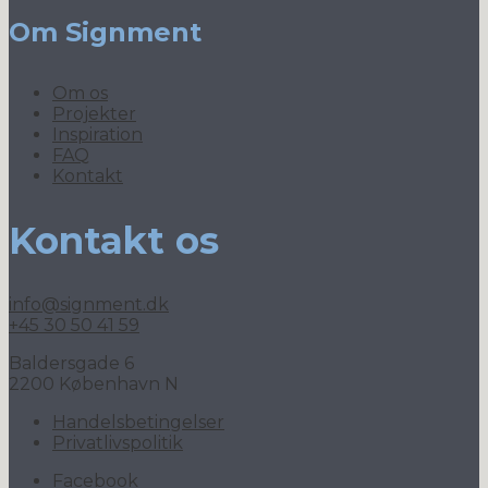
Om Signment
Om os
Projekter
Inspiration
FAQ
Kontakt
Kontakt os
info@signment.dk
+45 30 50 41 59
Baldersgade 6
2200 København N
Handelsbetingelser
Privatlivspolitik
Facebook