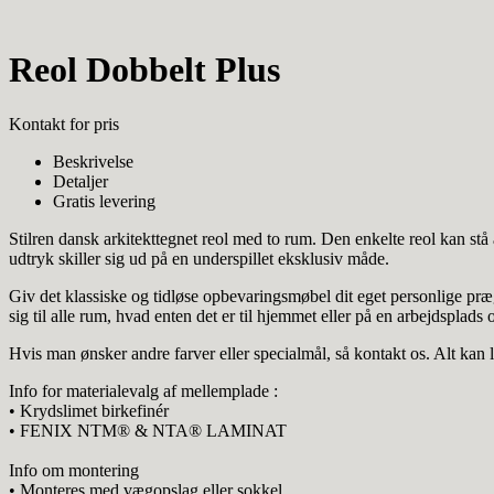
Reol Dobbelt Plus
Kontakt for pris
Beskrivelse
Detaljer
Gratis levering
Stilren dansk arkitekttegnet reol med to rum. Den enkelte reol kan stå 
udtryk skiller sig ud på en underspillet eksklusiv måde.
Giv det klassiske og tidløse opbevaringsmøbel dit eget personlige pr
sig til alle rum, hvad enten det er til hjemmet eller på en arbejdsplads 
Hvis man ønsker andre farver eller specialmål, så kontakt os. Alt kan l
Info for materialevalg af mellemplade :
• Krydslimet birkefinér
• FENIX NTM® & NTA® LAMINAT
Info om montering
• Monteres med vægopslag eller sokkel