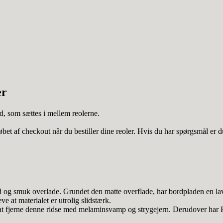
er
ed, som sættes i mellem reolerne.
øbet af checkout når du bestiller dine reoler. Hvis du har spørgsmål e
uk overlade. Grundet den matte overflade, har bordpladen en lav 
eve at materialet er utrolig slidstærk.
 at fjerne denne ridse med melaminsvamp og strygejern. Derudover har Fe