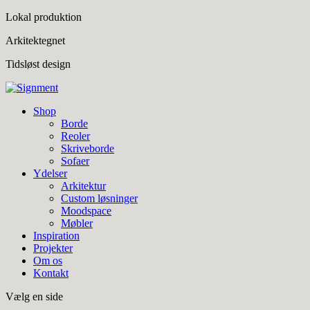
Lokal produktion
Arkitektegnet
Tidsløst design
Shop
Borde
Reoler
Skriveborde
Sofaer
Ydelser
Arkitektur
Custom løsninger
Moodspace
Møbler
Inspiration
Projekter
Om os
Kontakt
Vælg en side