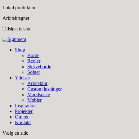
Lokal produktion
Arkitektegnet
Tidsløst design
Shop
Borde
Reoler
Skriveborde
Sofaer
Ydelser
Arkitektur
Custom løsninger
Moodspace
Møbler
Inspiration
Projekter
Om os
Kontakt
Vælg en side